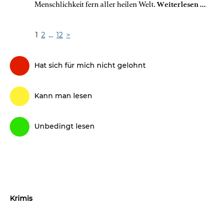
Menschlichkeit fern aller heilen Welt.
Weiterlesen ...
Bitte
1
2
…
12
>
weiterblättern
Hat sich für mich nicht gelohnt
Kann man lesen
Unbedingt lesen
Krimis