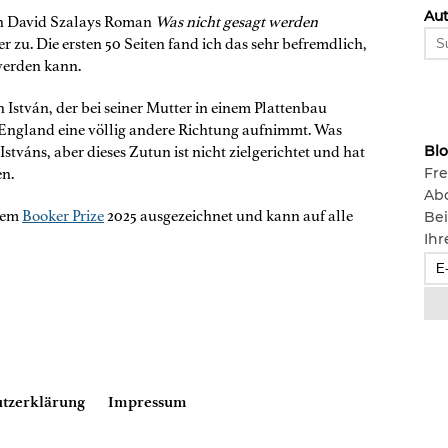
Aut
in David Szalays Roman
Was nicht gesagt werden
 zu. Die ersten 50 Seiten fand ich das sehr befremdlich,
werden kann.
 István, der bei seiner Mutter in einem Plattenbau
 England eine völlig andere Richtung aufnimmt. Was
Bl
Istváns, aber dieses Zutun ist nicht zielgerichtet und hat
Fre
en.
Ab
 dem
Booker Prize
2025 ausgezeichnet und kann auf alle
Bei
Ihr
tzerklärung
Impressum