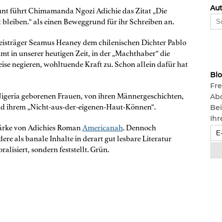
Aut
t führt Chimamanda Ngozi Adichie das Zitat „Die
 bleiben.“ als einen Beweggrund für ihr Schreiben an.
reisträger Seamus Heaney dem chilenischen Dichter Pablo
t in unserer heutigen Zeit, in der „Machthaber“ die
ise negieren, wohltuende Kraft zu. Schon allein dafür hat
Bl
Fre
Nigeria geborenen Frauen, von ihren Männergeschichten,
Ab
und ihrem „Nicht-aus-der-eigenen-Haut-Können“.
Bei
Ihr
tärke von Adichies Roman
Americanah
. Dennoch
ere als banale Inhalte in derart gut lesbare Literatur
ralisiert, sondern feststellt. Grün.