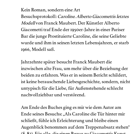
Kein Roman, sondern eine Art
Besuchsprotokoll:
Caroline. Alberto Giacomettis letztes
Modell
von Franck Maubert. Der Künstler Alberto
Giacometti traf Ende der 1950er-Jahre in einer Pariser
Bar die junge Prostituierte Caroline, die seine Geliebte
wurde und ihm in seinen letzten Lebensjahren, er starb
1966, Modell saß.
Jahrzehnte später besucht Franck Maubert die
inzwischen alte Frau, um mehr über die Beziehung der
beiden zu erfahren. Was er in seinem Bericht schildert,
ist keine berauschende Liebesgeschichte, sondern, nicht
untypisch für die Liebe, für Außenstehende schlecht
nachvollziehbar und verstörend.
Am Ende des Buches ging es mir wie dem Autor am
Ende seines Besuchs: „Als Caroline die Tür hinter mir
schließt, fühle ich Erleichterung und bleibe einen
Augenblick benommen auf dem Treppenabsatz stehen“
(S. 83). Für alle, die einen Bezug zu Giacomettis Kunst